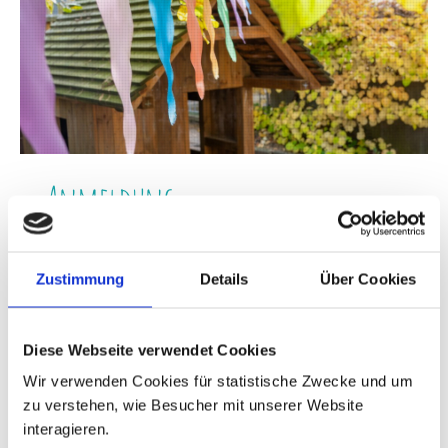
Anmeldung
Bitte stelle deine Betreuungsanfrage über das
Zustimmung
Details
Über Cookies
Portal
Little Bird.
Bei Voranfragen und Interesse an einem
Betreuungsplatz wende dich gerne an:
Diese Webseite verwendet Cookies
Telefon: +49 (0) 9122 7907010
E-Mail:
2.vorstand@schwabacher-kinderstube.de
Wir verwenden Cookies für statistische Zwecke und um
zu verstehen, wie Besucher mit unserer Website
Unseren
Antrag zur Vereinsmitgliedschaft
findest du
interagieren.
hier: