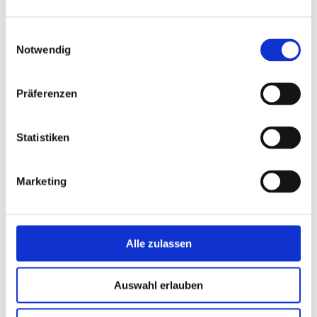
Mitgliedschaftsantrag (Verein)
Mitgliedschaftsantrag.pdf
Einwilligungsauswahl
PDF-Dokument [375.1 KB]
Notwendig
Präferenzen
Kontakt
Statistiken
Schwabacher Kinderstube e.V.
Alexanderstr. 7a
Marketing
91126 Schwabach
www.schwabacher-kinderstube.de
Telefon: +49 (0) 9122 84342
Alle zulassen
E-Mail:
postfach@schwabacher-kinderstube.de
Öfffnungszeiten:
Mo – Do 7:30-15:00
Auswahl erlauben
Dienstags Zusatzangebot 14:00-16:00
Fr 7:30-14:00